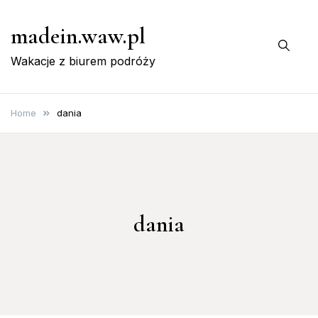
Skip
madein.waw.pl
to
content
Wakacje z biurem podróży
Home
dania
dania