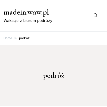
Skip
madein.waw.pl
to
content
Wakacje z biurem podróży
Home
podróż
podróż