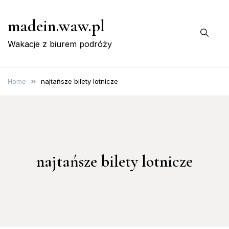
Skip
madein.waw.pl
to
content
Wakacje z biurem podróży
Home
najtańsze bilety lotnicze
najtańsze bilety lotnicze