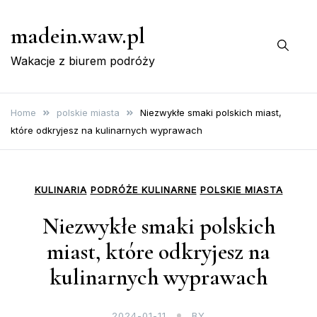
Skip
madein.waw.pl
to
content
Wakacje z biurem podróży
Home
polskie miasta
Niezwykłe smaki polskich miast,
które odkryjesz na kulinarnych wyprawach
KULINARIA
PODRÓŻE KULINARNE
POLSKIE MIASTA
Niezwykłe smaki polskich
miast, które odkryjesz na
kulinarnych wyprawach
2024-01-11
BY