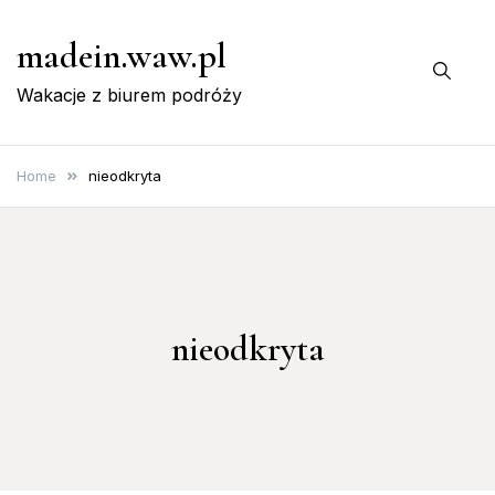
Skip
madein.waw.pl
to
content
Wakacje z biurem podróży
Home
nieodkryta
nieodkryta